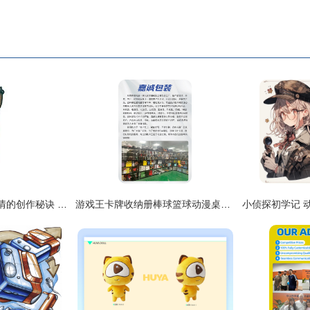
打造爆款微信动画表情的创作秘诀 从构思到发布的全攻略
游戏王卡牌收纳册棒球篮球动漫桌游集卡册PU拉链宝可梦卡册批发
小侦探初学记 